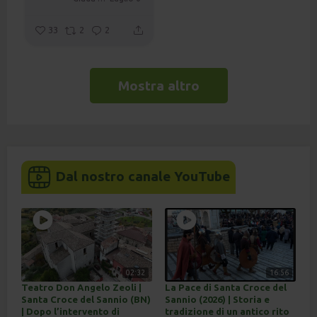
33
2
2
Mostra altro
Dal nostro canale YouTube
02:32
16:56
Teatro Don Angelo Zeoli |
La Pace di Santa Croce del
Santa Croce del Sannio (BN)
Sannio (2026) | Storia e
| Dopo l’intervento di
tradizione di un antico rito