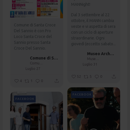
MANNight!
Dal 3 settembre al 22
ottobre, il MANN cambia
Comune di Santa Croce
veste e vi aspetta di sera
Del Sannio è con Pro
con un ciclo di aperture
Loco Santa Croce del
straordinarie.
Ogni
Sannio presso Santa
giovedì (eccetto sabato...
Croce Del Sannio.
Museo Archeologico di Napoli
Comune di Santa Croce Del Sannio
Museo Archeologico di Napoli
Comune di Santa Croce Del Sannio
Luglio 31
Luglio 27
52
5
0
4
1
0
FACEBOOK
FACEBOOK