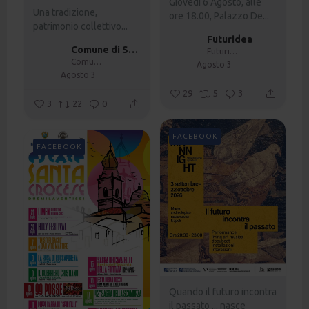
Giovedi 6 Agosto, alle
Una tradizione,
ore 18.00, Palazzo De...
patrimonio collettivo...
Futuridea
Comune di Santa Croce Del Sannio
Futuridea
Comune di Santa Croce Del Sannio
Agosto 3
Agosto 3
29
5
3
3
22
0
FACEBOOK
FACEBOOK
Quando il futuro incontra
il passato ... nasce