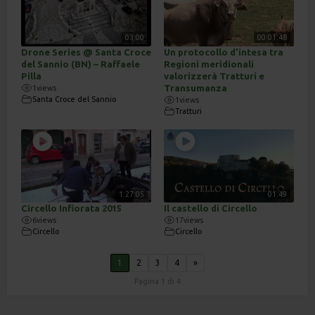
03:00
00:01:48
Drone Series @ Santa Croce
Un protocollo d’intesa tra
del Sannio (BN) – Raffaele
Regioni meridionali
Pilla
valorizzerà Tratturi e
Transumanza
1
views
Santa Croce del Sannio
1
views
Tratturi
1:27:05
01:49
Circello Infiorata 2015
Il castello di Circello
6
views
17
views
Circello
Circello
1
2
3
4
»
Pagina 1 di 4