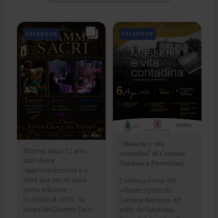
FACEBOOK
FACEBOOK
“𝐌𝐚𝐬𝐬𝐞𝐫𝐢𝐞 𝐞 𝐯𝐢𝐭𝐚
Ritorna, dopo 12 anni
𝐜𝐨𝐧𝐭𝐚𝐝𝐢𝐧𝐚" 𝐝𝐢 𝐂𝐚𝐫𝐦𝐢𝐧𝐞
dall’ultima
𝐍𝐚𝐫𝐝𝐨𝐧𝐞 𝐚 𝐏𝐢𝐞𝐭𝐫𝐞𝐥𝐜𝐢𝐧𝐚!
rappresentazione e a
oltre due secoli dalla
Continua il tour del
prima edizione -
volume scritto da
risalente al 1803 - la
Carmine Nardone ed
magia dei Drammi Sacri.
edito da Futuridea.