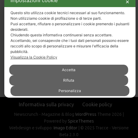
Impostazioni cookie
✕
Questo sito utilizza cookie tecnici necessari al suo funzionamento.
Non utilizziamo cookie di profilazione o di terze parti.
Puoi accettare, rifiutare o personalizzare i cookie premendo i pulsanti
Progetto locale di rigenerazione culturale e sociale
desiderati.
promosso dal Comune di Santa Croce del Sannio e
Chiudendo questa informativa continuerai senza accettare.
dal Comune di Circello.
Accettando, sei consapevole che i tuoi dati personali possono essere
Finanziato con la Misura PNRR M1C3 - Intervento
raccolti allo scopo di personalizzare e misurare l'efficacia della
2.1 - Attrattività dei borghi storici.
pubblicità.
Visualizza la Cookie Policy
Accetta
Rifiuta
Personalizza
Informativa sulla privacy
Cookie policy
Newscrunch - Magazine & Blog
WordPress
Theme 2026 |
Powered by
SpiceThemes
Webdesign e sviluppo:
Imago Editor
| © 2025 Tracce - Versione
Beta 2.3.0