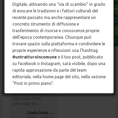
Digitale, attivando una “via di scambio” in grado
Fortunato entreranno in
36
14
0
dialogo con il paesaggio
di evocare le tradizioni e i fattori culturali del
agricolo e attiveranno il...
recente passato ma anche rappresentare un
FACEBOOK
concreto strumento di diffusione e
terzo paesaggio
terzo paesaggio
Luglio 9
trasferimento di risorse e conoscenze proprie
dell'epoca contemporanea. Chiunque può
7
5
0
trovare spazio sulla piattaforma e condividere le
proprie esperienze e riflessioni: usa l'hashtag
#untratturoincomune
e il tuo post, pubblicato
LE AREE INTERNE SI
COSTRUISCONO
su Facebook o Instagram, sarà visibile, dopo una
INSIEME
rapida approvazione da parte del team
editoriale, nella home page del sito, nella sezione
Si è svolto con grande
partecipazione il primo
"Post in primo piano".
incontro con le imprese
del territorio, promosso
dalla Giada Onlus,
nell'ambito del...
Giada Onlus Cooperativa Sociale p.a.
Giada Onlus Cooperativa Sociale p.a.
Luglio 6