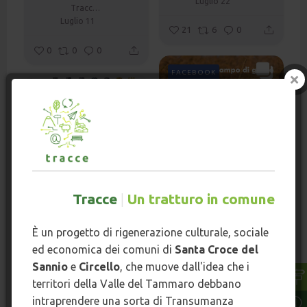
Luglio 22
Tracce - Un tratturo in comune
Luglio 11
21
6
0
0
0
0
FACEBOOK
FACEBOOK
Tracce
|
Un tratturo in comune
Concerto di pianoforte al
È un progetto di rigenerazione culturale, sociale
tramonto in occasione
ed economica dei comuni di
Santa Croce del
della prima mietitura dei
Sannio
e
Circello
, che muove dall'idea che i
campi della Comunità del
Giada Onlus Cooperativa Sociale p.a.
Grano dell’Alto Tammaro.
territori della Valle del Tammaro debbano
Giada Onlus Cooperativa Sociale p.a.
Luglio 8
intraprendere una sorta di Transumanza
Le note di Pellegrino