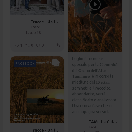
Tracce - Un tratturo in comune
Tracce - Un tratturo in comune
Luglio 18
1
0
0
Luglio è un mese
FACEBOOK
speciale per la 𝐂𝐨𝐦𝐮𝐧𝐢𝐭𝐚̀
𝐝𝐞𝐥 𝐆𝐫𝐚𝐧𝐨 𝐝𝐞𝐥𝐥’𝐀𝐥𝐭𝐨
𝐓𝐚𝐦𝐦𝐚𝐫𝐨: è in corso la
mietitura dei 𝟏𝟓 𝐞𝐭𝐭𝐚𝐫𝐢
seminati, e il raccolto,
abbondante, verrà
classificato e analizzato.
Una nuova fase che ci
accompagna verso la...
TAM - La Cultura è un fiume
TAM - La Cultura è un fiume
Tracce - Un tratturo in comune