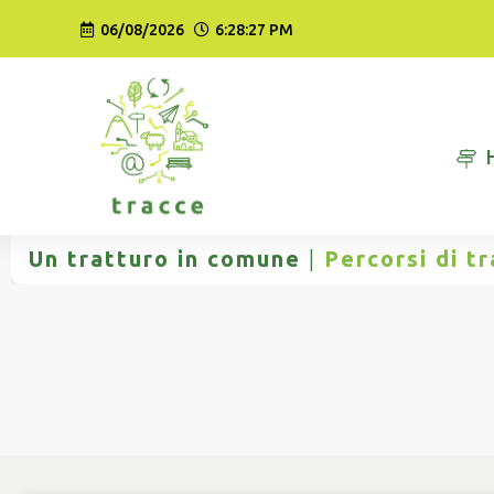
Vai
06/08/2026
6:28:28 PM
al
contenuto
Un tratturo in comune
|
Percorsi di t