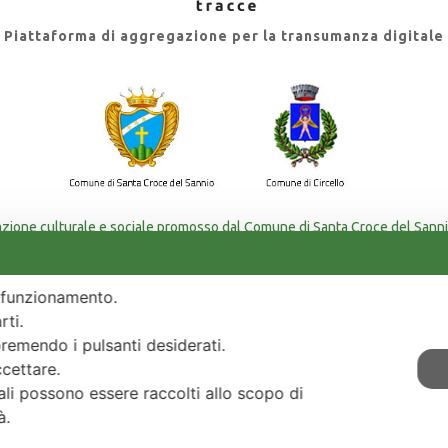
Piattaforma di aggregazione per la transumanza digitale
azione culturale e sociale promosso dal Comune di Santa Croce del Sanni
ziato con la Misura PNRR M1C3 - Intervento 2.1 - Attrattività dei borghi st
uo funzionamento.
rti.
premendo i pulsanti desiderati.
ccettare.
li possono essere raccolti allo scopo di
tà.