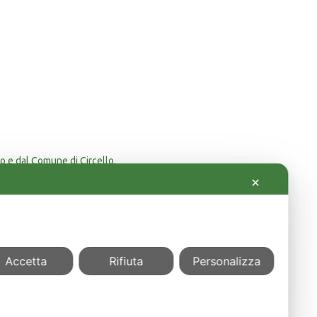
o e dal Comune di Circello.
orici.
✕
Accetta
Rifiuta
Personalizza