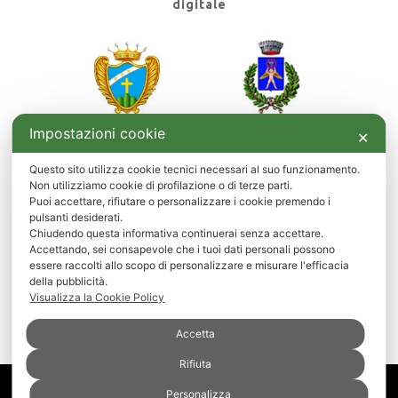
digitale
Impostazioni cookie
✕
Progetto locale di rigenerazione culturale e sociale
Questo sito utilizza cookie tecnici necessari al suo funzionamento.
promosso dal Comune di Santa Croce del Sannio e
Non utilizziamo cookie di profilazione o di terze parti.
dal Comune di Circello.
Puoi accettare, rifiutare o personalizzare i cookie premendo i
Finanziato con la Misura PNRR M1C3 - Intervento
pulsanti desiderati.
2.1 - Attrattività dei borghi storici.
Chiudendo questa informativa continuerai senza accettare.
Accettando, sei consapevole che i tuoi dati personali possono
essere raccolti allo scopo di personalizzare e misurare l'efficacia
della pubblicità.
Visualizza la Cookie Policy
Accetta
Rifiuta
Informativa sulla privacy
Cookie policy
Personalizza