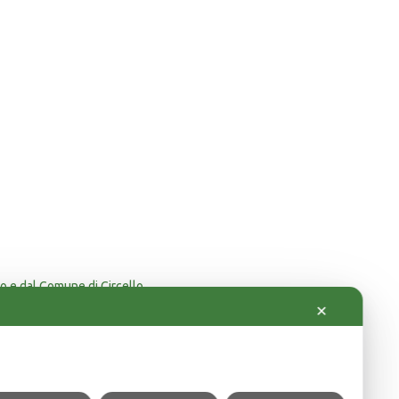
o e dal Comune di Circello.
orici.
✕