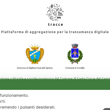
Piattaforma di aggregazione per la transumanza digitale
azione culturale e sociale promosso dal Comune di Santa Croce del Sanni
ziato con la Misura PNRR M1C3 - Intervento 2.1 - Attrattività dei borghi st
uo funzionamento.
rti.
premendo i pulsanti desiderati.