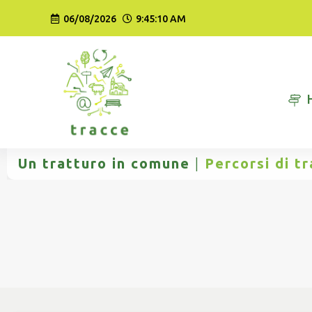
Vai
06/08/2026
9:45:11 AM
al
contenuto
Un tratturo in comune
|
Percorsi di t