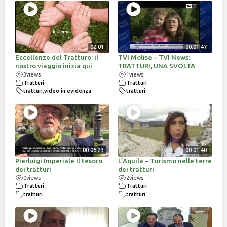
02:01
00:01:47
Eccellenze del Tratturo: il
TVI Molise – TVI News:
nostro viaggio inizia qui
TRATTURI, UNA SVOLTA
3
views
1
views
Tratturi
Tratturi
tratturi
,
video in evidenza
tratturi
00:06:23
00:01:40
Pierluigi Imperiale Il tesoro
L’Aquila – Turismo nelle terre
dei tratturi
dei tratturi
0
views
2
views
Tratturi
Tratturi
tratturi
tratturi