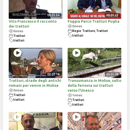
00:01:54
00:01:23
Vito Francesco Il racconto
Foggia Parco Tratturi Puglia
dei tratturi
0
views
Regio Tratturo
,
Tratturi
0
views
tratturi
Tratturi
tratturi
00:02:16
00:01:08
Tratturi, strade degli antichi
Transumanza in Molise, salto
romani per venire in Molise
della ferrovia sui tratturi
verso l’Unesco
0
views
Tratturi
1
views
tratturi
Tratturi
tratturi