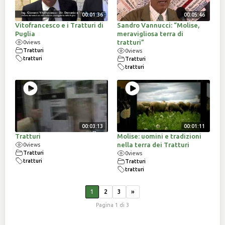
00:01:36
00:05:46
Vitofrancesco e i Tratturi di
Sandro Vannucci: “Molise,
Puglia
meravigliosa terra di
tratturi”
0
views
Tratturi
0
views
tratturi
Tratturi
tratturi
00:03:13
00:01:11
Tratturi
Molise: uomini e tradizioni
nella terra dei Tratturi
0
views
Tratturi
0
views
tratturi
Tratturi
tratturi
1
2
3
»
Pagina 1 di 3