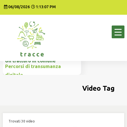
Vai
06/08/2026
1:13:07 PM
al
contenuto
Un tratturo in comune
Percorsi di transumanza
digitale
Video Tag
Trovati 30 video